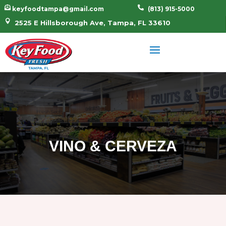


keyfoodtampa@gmail.com
(813) 915-5000

2525 E Hillsborough Ave, Tampa, FL 33610
VINO & CERVEZA