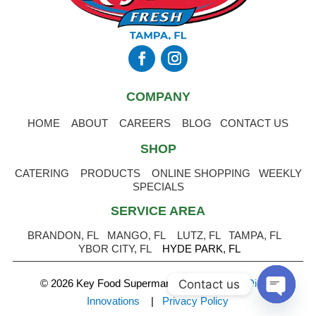
COMPANY
HOME
ABOUT
CAREERS
BLOG
CONTACT US
SHOP
CATERING
PRODUCTS
ONLINE SHOPPING
WEEKLY
SPECIALS
SERVICE AREA
BRANDON, FL
MANGO, FL
LUTZ, FL
TAMPA, FL
YBOR CITY, FL
HYDE PARK, FL
Contact us
© 2026 Key Food Supermarket
.
Powered by Digital
Innovations
|
Privacy Policy
Open