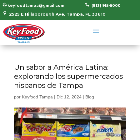


keyfoodtampa@gmail.com
(813) 915-5000

2525 E Hillsborough Ave, Tampa, FL 33610
Un sabor a América Latina:
explorando los supermercados
hispanos de Tampa
por
Keyfood Tampa
|
Dic 12, 2024
|
Blog