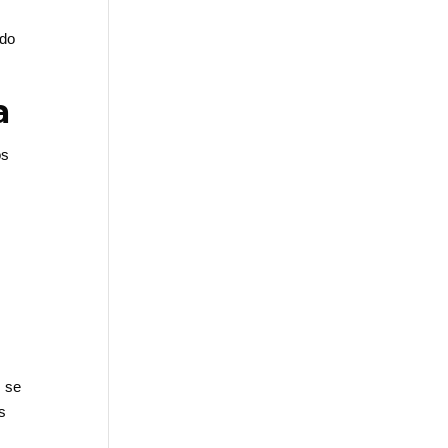
ndo
a
os
s se
s